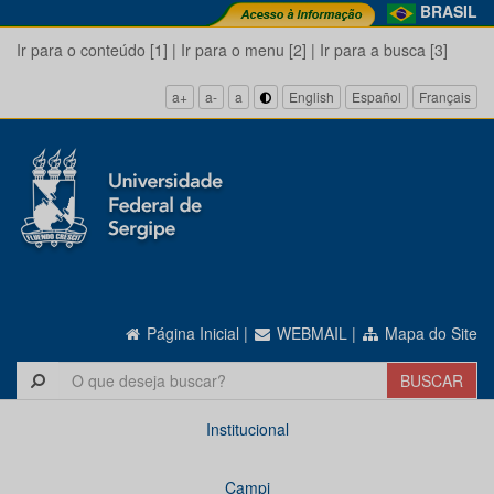
BRASIL
Ir para o conteúdo [1]
|
Ir para o menu [2]
|
Ir para a busca [3]
a+
a-
a
English
Español
Français
Página Inicial
|
WEBMAIL
|
Mapa do Site
Institucional
Campi